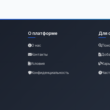
О платформе
Для 
О нас
Поис
Контакты
Доба
Условия
Карь
Конфиденциальность
Час