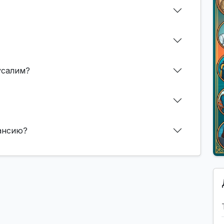
усалим?
кансию?