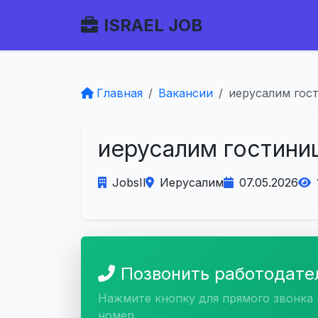
ISRAEL JOB
Главная
Вакансии
иерусалим гос
иерусалим гостини
JobsIl
Иерусалим
07.05.2026
Позвонить работодат
Нажмите кнопку для прямого звонка 
номер